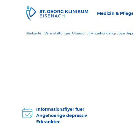
Zum Inhalt springen
Medizin & Pfleg
Startseite
Veranstaltungen Übersicht
Angehörigengruppe depre
Informationsflyer fuer
Angehoerige depressiv
Erkrankter