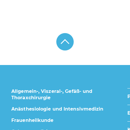
Allgemein-, Viszeral-, Gefäß- und
Thoraxchirurgie
Anästhesiologie und Intensivmedizin
E
Frauenheilkunde
K