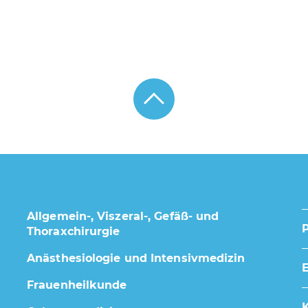
Allgemein-, Viszeral-, Gefäß- und
Thoraxchirurgie
Anästhesiologie und Intensivmedizin
E
Frauenheilkunde
K