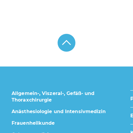
Allgemein-, Viszeral-, Gefäß- und
Thoraxchirurgie
Anästhesiologie und Intensivmedizin
E
Frauenheilkunde
K