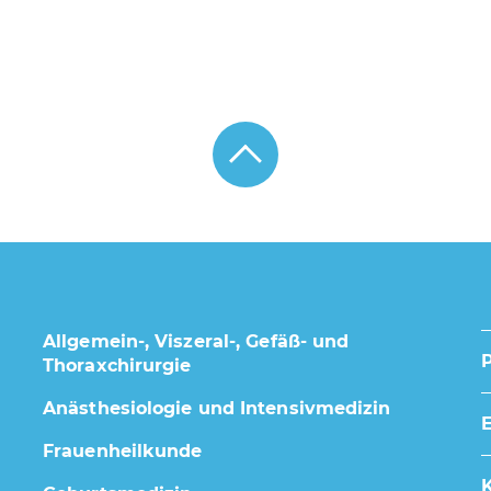
Allgemein-, Viszeral-, Gefäß- und
Thoraxchirurgie
Anästhesiologie und Intensivmedizin
E
Frauenheilkunde
K