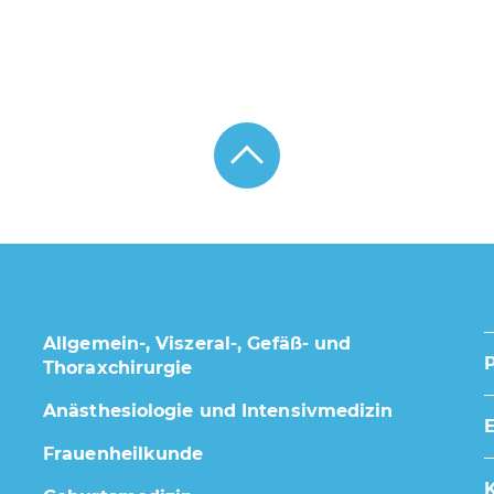
Allgemein-, Viszeral-, Gefäß- und
Thoraxchirurgie
Anästhesiologie und Intensivmedizin
E
Frauenheilkunde
K