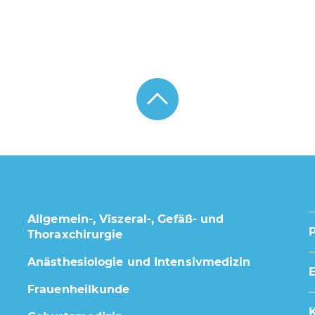
Allgemein-, Viszeral-, Gefäß- und
Thoraxchirurgie
Anästhesiologie und Intensivmedizin
E
Frauenheilkunde
K