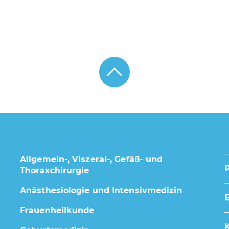
Allgemein-, Viszeral-, Gefäß- und
Thoraxchirurgie
Anästhesiologie und Intensivmedizin
E
Frauenheilkunde
K