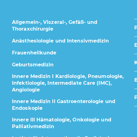
Allgemein-, Viszeral-, Gefäß- und
Thoraxchirurgie
Anästhesiologie und Intensivmedizin
E
Frauenheilkunde
K
Geburtsmedizin
Innere Medizin I Kardiologie, Pneumologie,
Infektiologie, Intermediate Care (IMC),
Angiologie
Innere Medizin II Gastroenterologie und
Endoskopie
Innere III Hämatologie, Onkologie und
Palliativmedizin