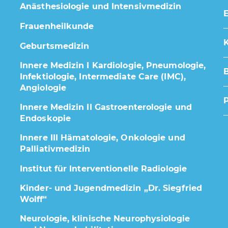
Anästhesiologie und Intensivmedizin
E
Frauenheilkunde
K
Geburtsmedizin
Innere Medizin I Kardiologie, Pneumologie,
Infektiologie, Intermediate Care (IMC),
Angiologie
Innere Medizin II Gastroenterologie und
Endoskopie
Innere III Hämatologie, Onkologie und
Palliativmedizin
Institut für Interventionelle Radiologie
Kinder- und Jugendmedizin „Dr. Siegfried
Wolff“
Neurologie, klinische Neurophysiologie