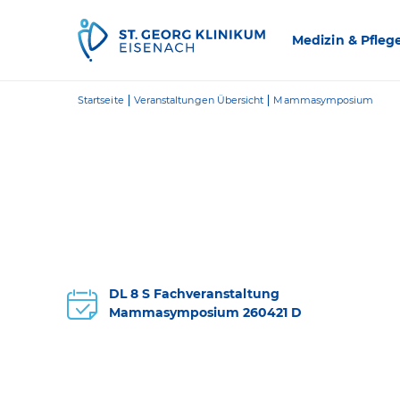
Zum Inhalt springen
Medizin & Pfleg
Startseite
Veranstaltungen Übersicht
Mammasymposium
DL 8 S Fachveranstaltung
Mammasymposium 260421 D