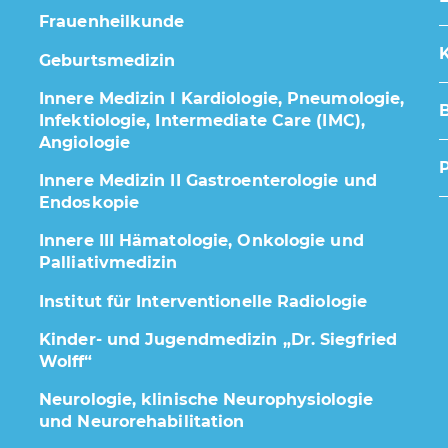
Frauenheilkunde
K
Geburtsmedizin
Innere Medizin I Kardiologie, Pneumologie,
Infektiologie, Intermediate Care (IMC),
Angiologie
Innere Medizin II Gastroenterologie und
Endoskopie
Innere III Hämatologie, Onkologie und
Palliativmedizin
Institut für Interventionelle Radiologie
Kinder- und Jugendmedizin „Dr. Siegfried
Wolff“
Neurologie, klinische Neurophysiologie
und Neurorehabilitation