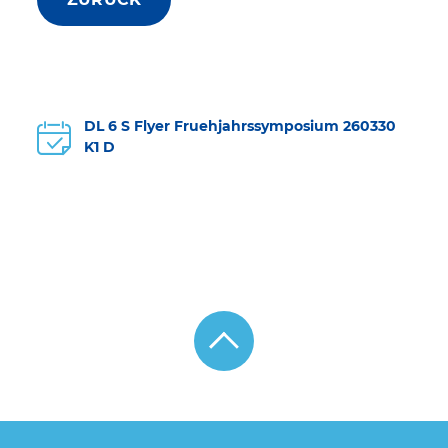
DL 6 S Flyer Fruehjahrssymposium 260330
K1 D