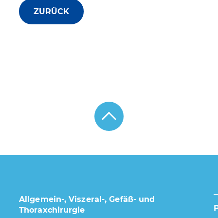
ZURÜCK
Allgemein-, Viszeral-, Gefäß- und
Thoraxchirurgie