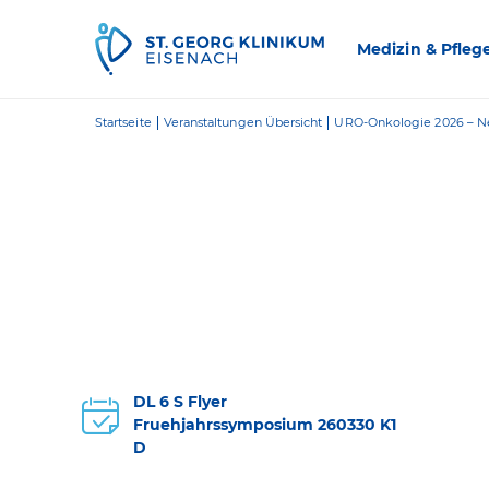
Zum Inhalt springen
Medizin & Pfleg
Startseite
Veranstaltungen Übersicht
URO-Onkologie 2026 – Ne
DL 6 S Flyer
Fruehjahrssymposium 260330 K1
D