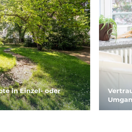
te in Einzel- oder
Vertra
Umga