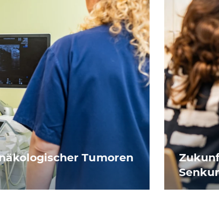
ynäkologischer Tumoren
Zukunf
Senkun