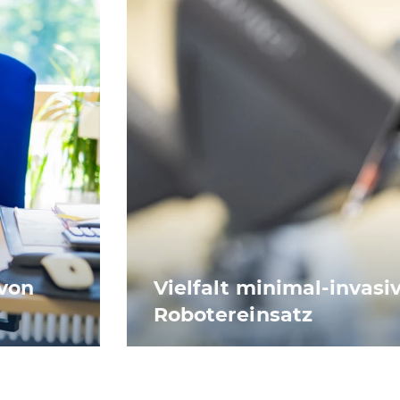
von
Vielfalt minimal-invasiv
Robotereinsatz