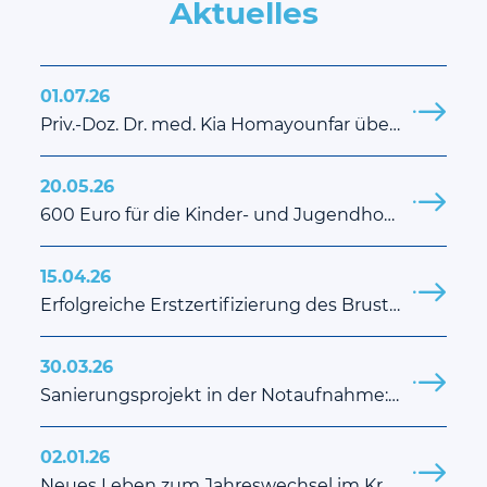
Aktuelles
01.07.26
Priv.-Doz. Dr. med. Kia Homayounfar übernimmt Leitung der Klinik für Allgemein-, Viszeral-, Gefäß- und Thoraxchirurgie am St. Georg Klinikum
20.05.26
600 Euro für die Kinder- und Jugendhospizarbeit
15.04.26
Erfolgreiche Erstzertifizierung des Brustkrebszentrums am St. Georg Klinikum Eisenach
30.03.26
Sanierungsprojekt in der Notaufnahme: Mehr Platz, bessere Abläufe
02.01.26
Neues Leben zum Jahreswechsel im Kreißsaal Eisenach