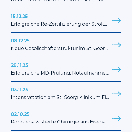
15.12.25
Erfolgreiche Re-Zertifizierung der Stroke Unit
08.12.25
Neue Gesellschafterstruktur im St. Georg Klinikum Eisenach: Wartburgkreis wird Mehrheitsgesellschafter
28.11.25
Erfolgreiche MD-Prüfung: Notaufnahme am St. Georg Klinikum Eisenach erreicht Notfallstufe 2 für Erwachsene und Kinder
03.11.25
Intensivstation am St. Georg Klinikum Eisenach erhält Zertifizierung als „Angehörigenfreundliche Intensivstation“
02.10.25
Roboter-assistierte Chirurgie aus Eisenach – Wissen das Europa bewegt