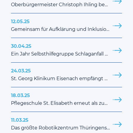
Oberbürgermeister Christoph Ihling besucht St. Georg Klinikum Eisenach
12.05.25
Gemeinsam für Aufklärung und Inklusion: BEFAST-Lauf 2025 in Eisenach ein voller Erfolg
30.04.25
Ein Jahr Selbsthilfegruppe Schlaganfall – Eine Erfolgsgeschichte trotz großer Herausforderungen
24.03.25
St. Georg Klinikum Eisenach empfängt Thüringens Gesundheitsministerin Katharina Schenk und Finanzministerin Katja Wolf
18.03.25
Pflegeschule St. Elisabeth erneut als zugelassener Träger nach dem Recht der Arbeitsförderung zertifiziert
11.03.25
Das größte Robotikzentrum Thüringens präsentiert sich zur Thüringer Gesundheitsmesse in Erfurt