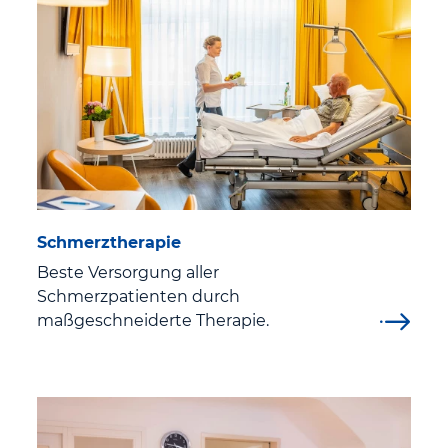
Qualitätsmanagement
Medizinproduktesicherheit
Digitalisierung
Klinisches Ethik-Komitee
Förderverein
Schmerztherapie
Beste Versorgung aller
Ehrenamt im St. Georg Klinikum Eisenach
Schmerzpatienten durch
maßgeschneiderte Therapie.
Sprechstunden
Aktuelles
Aktuelle Pressemeldungen