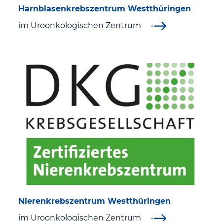
Harnblasenkrebszentrum Westthüringen
Pﬂegedienst
im Uroonkologischen Zentrum
Sozialdienst und Pflegeüberleitung
Ihr Aufenthalt
Patienten
Vor dem Aufenthalt
Aufenthalt und Entlassung
Ausstattung und Service
Nierenkrebszentrum Westthüringen
Patientensicherheit
im Uroonkologischen Zentrum