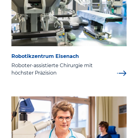
Innere Medizin I Kardiologie, Pneumologie,
Infektiologie, Intermediate Care (IMC), Angiologie
Innere Medizin II Gastroenterologie und Endoskopie
Innere III Hämatologie, Onkologie und Palliativmedizin
Robotikzentrum Eisenach
Institut für Interventionelle Radiologie
Roboter-assistierte Chirurgie mit
höchster Präzision
Kinder- und Jugendmedizin „Dr. Siegfried Wolff“
Neurologie, klinische Neurophysiologie und
Neurorehabilitation
Notfallmedizin
Orthopädie, Unfallchirurgie und Sporttraumatologie