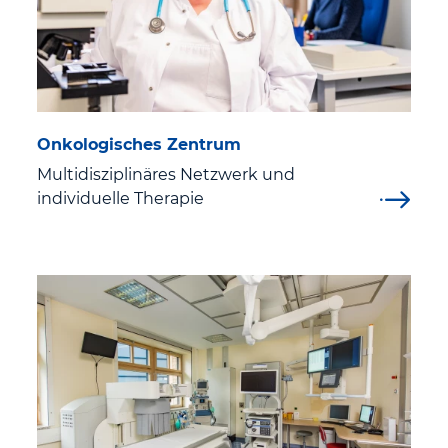
Tagesklinik für Psychiatrie/Psychotherapie und
Psychosomatik/Tagesklinik für Psychosomatische
Medizin und Psychotherapie
Urologie und Kinderurologie "Prof. Dr. Maximilian Nitze"
Onkologisches Zentrum
Radiologie Eisenach-Eschwege BAG
Multidisziplinäres Netzwerk und
Zentren & Angebote
individuelle Therapie
Alterstraumazentrum
Arbeitsmedizinisches Institut Eisenach
Brustkrebszentrum Eisenach
Chest Pain Unit (Brustschmerz-Einheit)
Darmkrebszentrum Eisenach