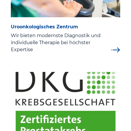
Nierenkrebszentrum Westthüringen
Onkologisches Zentrum St. Georg Klinikum
Uroonkologisches Zentrum
Wir bieten modernste Diagnostik und
Palliativmedizin
individuelle Therapie bei höchster
Expertise
Perinatalzentrum
Prostatakrebszentrum Westthüringen
Psychiatrische und Psychosomatische
Institutsambulanz (PIA/PSIA)
Regionales TraumaZentrum
Robotikzentrum Eisenach
Schmerztherapie