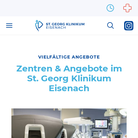
Zum Inhalt springen
VIELFÄLTIGE ANGEBOTE
Medizin & Pflege
Zentren & Angebote im
Kliniken
St. Georg Klinikum
Eisenach
Allgemein-, Viszeral-, Gefäß- und Thoraxchirurgie
Anästhesiologie und Intensivmedizin
Frauenheilkunde
Geburtsmedizin