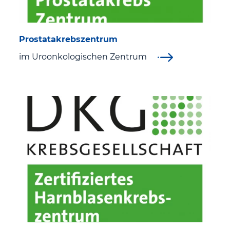
Stroke Unit (Schlaganfall Station)
Prostatakrebszentrum
Uroonkologisches Zentrum Westthüringen St. Georg
im Uroonkologischen Zentrum
Klinikum Eisenach
Westthüringer Beckenbodenzentrum
Wundmanagement
Zentrale Sterilgutversorgungsabteilung
Zentrum für Hämatologische Neoplasien am St. Georg
Klinikum Eisenach
Zentrum für Physikalische und Rehabilitative Medizin
Pflege