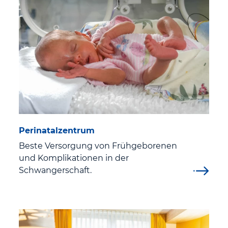
Mitarbeitervertretung
Klinikum
Klinikum Eisenach
Informationen zum Klinikum Eisenach
Perinatalzentrum
Beste Versorgung von Frühgeborenen
Unsere Hausstruktur
und Komplikationen in der
Schwangerschaft.
Historie und Träger
Leitbild
Hygiene