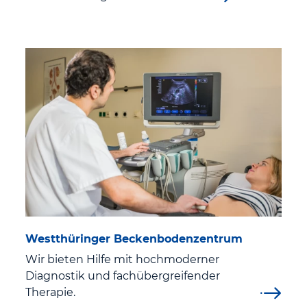
Besucher
Besuchszeiten und Besucherinformation
Anfahrt und Parken
Service
Cafeteria
Orientierung im Haus
Seelsorge
Westthüringer Beckenbodenzentrum
Patientenfürsprecherin
Wir bieten Hilfe mit hochmoderner
Diagnostik und fachübergreifender
Schwangerschaft und Geburt
Therapie.