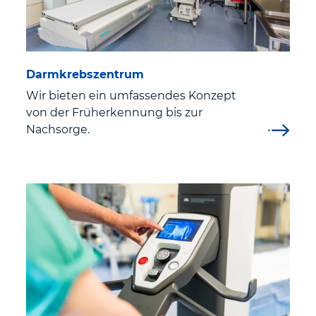
Elternschule
EndoProthetikZentrum Eisenach
Darmkrebszentrum
Wir bieten ein umfassendes Konzept
Ernährungs- und Diabetesberatung
von der Früherkennung bis zur
Nachsorge.
Gelbfieberimpfstelle am St. Georg Klinikum Eisenach
Harnblasenkrebszentrum Westthüringen
Kinderurologisches Zentrum
Klinik Apotheke
Labor
Neuromuskuläre Ambulanz