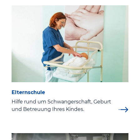
Fort- und Weiterbildung
Ärztliche Weiterbildungsermächtigung
Famulatur und Praktisches Jahr
St. Elisabeth Pflegeschule
Praktikum und Freiwilligendienst
Freiwilliges Soziales Jahr (FSJ)
Elternschule
Pﬂegepraktikum
Hilfe rund um Schwangerschaft, Geburt
Arbeiten im Klinikum Eisenach
und Betreuung Ihres Kindes.
Aktuelle Stellenangebote
Wir als Arbeitgeber