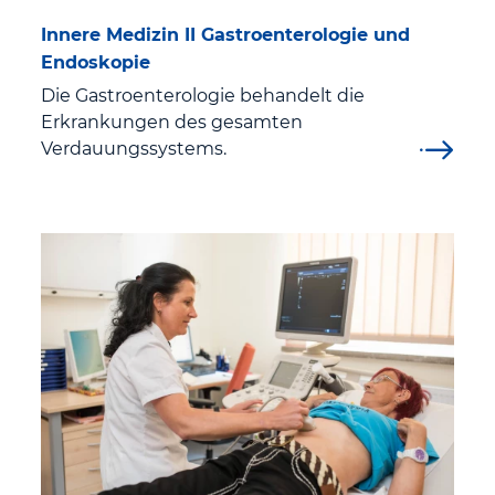
Pﬂegedienst
Innere Medizin II Gastroenterologie und
Endoskopie
Sozialdienst und Pflegeüberleitung
Die Gastroenterologie behandelt die
Erkrankungen des gesamten
Verdauungssystems.
Ihr Aufenthalt
Patienten
Vor dem Aufenthalt
Aufenthalt und Entlassung
Ausstattung und Service
Patientensicherheit