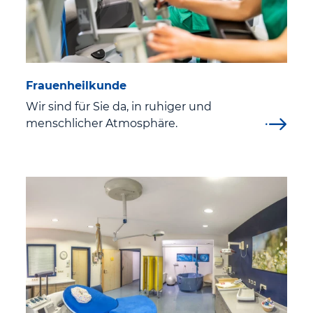
Elternschule
EndoProthetikZentrum Eisenach
Frauenheilkunde
Ernährungs- und Diabetesberatung
Wir sind für Sie da, in ruhiger und
menschlicher Atmosphäre.
Gelbfieberimpfstelle am St. Georg Klinikum Eisenach
Harnblasenkrebszentrum Westthüringen
Kinderurologisches Zentrum
Klinik Apotheke
Labor
Neuromuskuläre Ambulanz