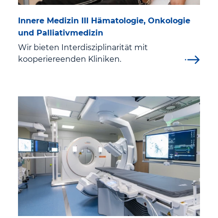
Besucher
Innere Medizin III Hämatologie, Onkologie
und Palliativmedizin
Besuchszeiten und Besucherinformation
Wir bieten Interdisziplinarität mit
Anfahrt und Parken
kooperiereenden Kliniken.
Service
Cafeteria
Orientierung im Haus
Seelsorge
Patientenfürsprecherin
Schwangerschaft und Geburt