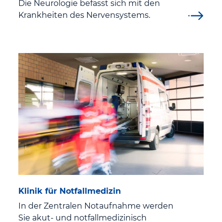
Die Neurologie befasst sich mit den
Krankheiten des Nervensystems.
Mitarbeitervertretung
Klinikum
Klinikum Eisenach
Informationen zum Klinikum Eisenach
Unsere Hausstruktur
Historie und Träger
Klinik für Notfallmedizin
Leitbild
In der Zentralen Notaufnahme werden
Hygiene
Sie akut- und notfallmedizinisch