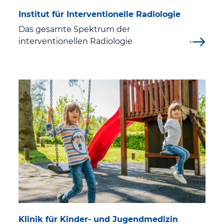
Geburt und Wochenbett
Institut für Interventionelle Radiologie
Das gesamte Spektrum der
Wichtige organisatorische Dinge
interventionellen Radiologie
Veranstaltungen für Eltern
Babygalerie
Elternschule
Karriere & Ausbildung
Aus- und Weiterbildung
Ausbildung und Studium im St. Georg Klinikum
Klinik für Kinder- und Jugendmedizin