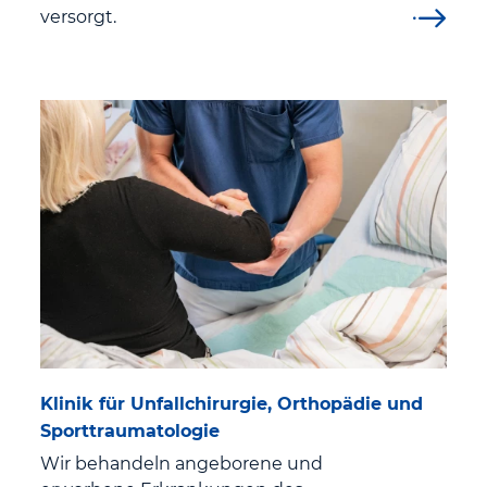
versorgt.
Qualitätsmanagement
Medizinproduktesicherheit
Digitalisierung
Klinisches Ethik-Komitee
Förderverein
Ehrenamt im St. Georg Klinikum Eisenach
Sprechstunden
Klinik für Unfallchirurgie, Orthopädie und
Aktuelles
Sporttraumatologie
Wir behandeln angeborene und
Aktuelle Pressemeldungen