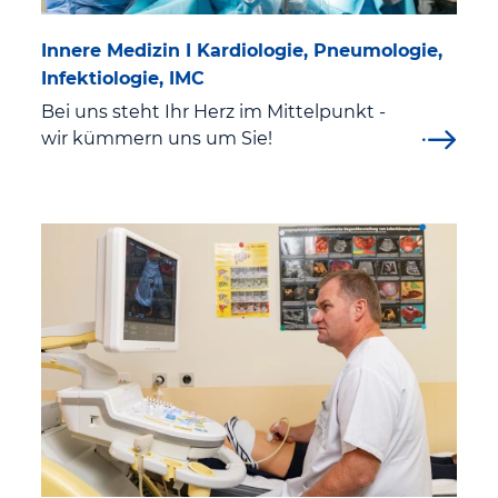
Stroke Unit (Schlaganfall Station)
Innere Medizin I Kardiologie, Pneumologie,
Infektiologie, IMC
Uroonkologisches Zentrum Westthüringen St. Georg
Bei uns steht Ihr Herz im Mittelpunkt -
Klinikum Eisenach
wir kümmern uns um Sie!
Westthüringer Beckenbodenzentrum
Wundmanagement
Zentrale Sterilgutversorgungsabteilung
Zentrum für Hämatologische Neoplasien am St. Georg
Klinikum Eisenach
Zentrum für Physikalische und Rehabilitative Medizin
Pflege