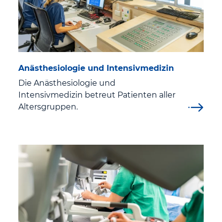
Tagesklinik für Psychiatrie/Psychotherapie und
Psychosomatik/Tagesklinik für Psychosomatische
Medizin und Psychotherapie
Urologie und Kinderurologie "Prof. Dr. Maximilian Nitze"
Anästhesiologie und Intensivmedizin
Radiologie Eisenach-Eschwege BAG
Die Anästhesiologie und
Intensivmedizin betreut Patienten aller
Zentren & Angebote
Altersgruppen.
Alterstraumazentrum
Arbeitsmedizinisches Institut Eisenach
Brustkrebszentrum Eisenach
Chest Pain Unit (Brustschmerz-Einheit)
Darmkrebszentrum Eisenach