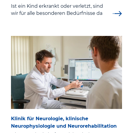
Fort- und Weiterbildung
Ist ein Kind erkrankt oder verletzt, sind
wir für alle besonderen Bedürfnisse da
Ärztliche Weiterbildungsermächtigung
Famulatur und Praktisches Jahr
St. Elisabeth Pflegeschule
Praktikum und Freiwilligendienst
Freiwilliges Soziales Jahr (FSJ)
Pﬂegepraktikum
Arbeiten im Klinikum Eisenach
Aktuelle Stellenangebote
Klinik für Neurologie, klinische
Neurophysiologie und Neurorehabilitation
Wir als Arbeitgeber