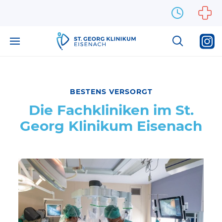
Zum Inhalt springen
BESTENS VERSORGT
Medizin & Pflege
Die Fachkliniken im St.
Kliniken
Georg Klinikum Eisenach
Allgemein-, Viszeral-, Gefäß- und Thoraxchirurgie
Anästhesiologie und Intensivmedizin
Frauenheilkunde
Geburtsmedizin