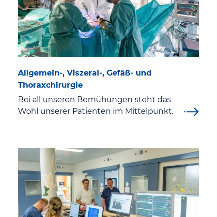
Innere Medizin I Kardiologie, Pneumologie,
Infektiologie, Intermediate Care (IMC), Angiologie
Innere Medizin II Gastroenterologie und Endoskopie
Innere III Hämatologie, Onkologie und Palliativmedizin
Allgemein-, Viszeral-, Gefäß- und
Thoraxchirurgie
Institut für Interventionelle Radiologie
Bei all unseren Bemühungen steht das
Wohl unserer Patienten im Mittelpunkt.
Kinder- und Jugendmedizin „Dr. Siegfried Wolff“
Neurologie, klinische Neurophysiologie und
Neurorehabilitation
Notfallmedizin
Orthopädie, Unfallchirurgie und Sporttraumatologie