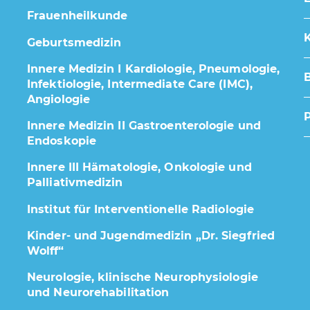
Frauenheilkunde
K
Geburtsmedizin
Innere Medizin I Kardiologie, Pneumologie,
Infektiologie, Intermediate Care (IMC),
Angiologie
Innere Medizin II Gastroenterologie und
Endoskopie
Innere III Hämatologie, Onkologie und
Palliativmedizin
Institut für Interventionelle Radiologie
Kinder- und Jugendmedizin „Dr. Siegfried
Wolff“
Neurologie, klinische Neurophysiologie
und Neurorehabilitation