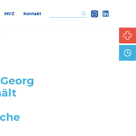
MVZ
Kontakt
Suchen
“
. Georg
ält
iche