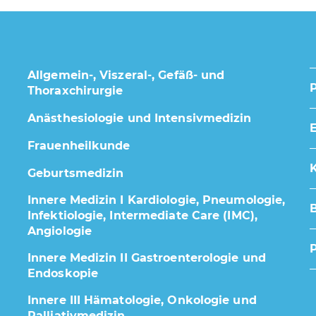
Allgemein-, Viszeral-, Gefäß- und
Thoraxchirurgie
Anästhesiologie und Intensivmedizin
E
Frauenheilkunde
K
Geburtsmedizin
Innere Medizin I Kardiologie, Pneumologie,
Infektiologie, Intermediate Care (IMC),
Angiologie
Innere Medizin II Gastroenterologie und
Endoskopie
Innere III Hämatologie, Onkologie und
Palliativmedizin