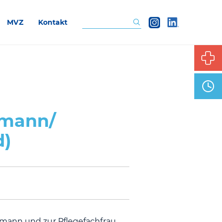
MVZ
Kontakt
Suchen
hmann/
d)
hmann und zur Pflegefachfrau