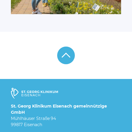
St. Georg Klinikum Eisenach gemeinnützige
GmbH
Mühlhäuser Straße 94
99817 Eisenach