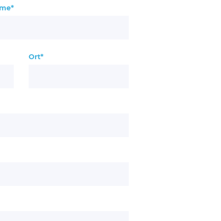
me*
Ort*