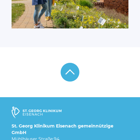
St. Georg Klinikum Eisenach gemeinnützige
GmbH
Mühlhäuser Straße 94